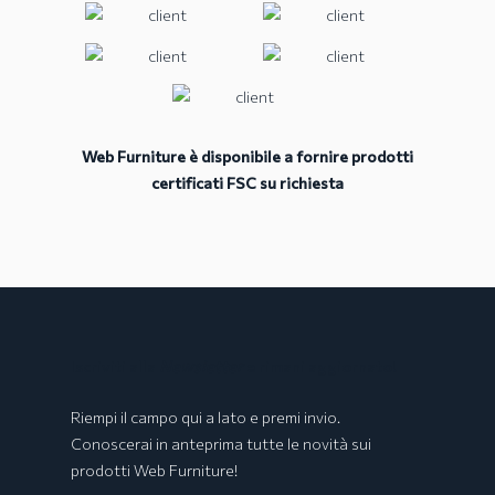
Web Furniture è disponibile a fornire prodotti
certificati FSC su richiesta
Collezione BOLOGNA
Iscriviti alla
Newsletter
e rimani aggiornato!
Riempi il campo qui a lato e premi invio.
Conoscerai in anteprima tutte le novità sui
prodotti Web Furniture!