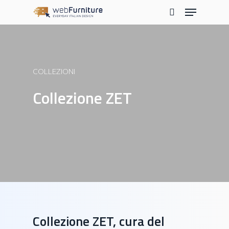
Skip
Menu
to
search
main
content
COLLEZIONI
Collezione ZET
Collezione ZET, cura del