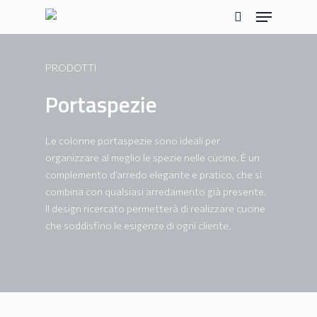
Skip
Menu
to
search
main
content
PRODOTTI
Portaspezie
Le colonne portaspezie sono ideali per
organizzare al meglio le spezie nelle cucine. È un
complemento d’arredo elegante e pratico, che si
combina con qualsiasi arredamento già presente.
Il design ricercato permetterà di realizzare cucine
che soddisfino le esigenze di ogni cliente.