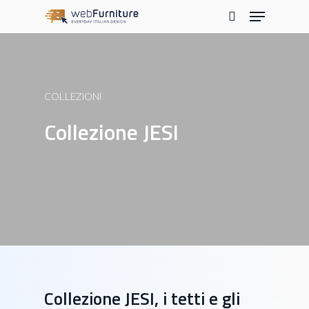
Skip
Menu
to
search
main
content
COLLEZIONI
Collezione JESI
Collezione JESI, i tetti e gli