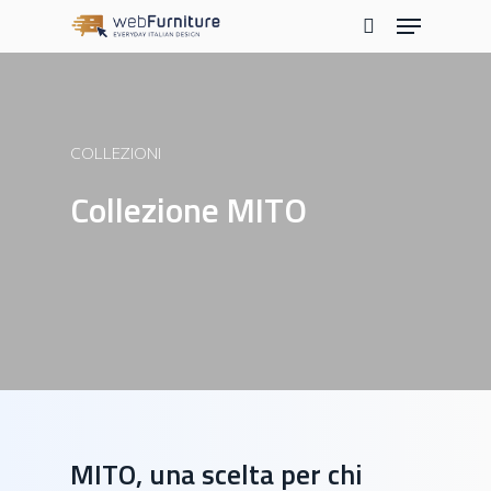
Skip
Menu
to
search
main
content
COLLEZIONI
Collezione MITO
MITO, una scelta per chi