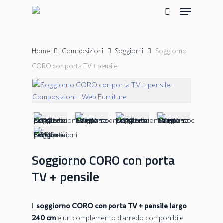
Skip
Menu
to
search
main
content
Home
Composizioni
Soggiorni
Soggiorno
CORO con porta TV + pensile
Soggiorno CORO con porta
TV + pensile
Il
soggiorno CORO con porta TV + pensile largo
240 cm
è un complemento d’arredo componibile