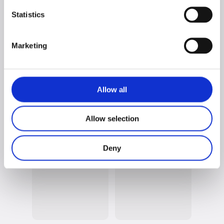
Statistics
Marketing
Allow all
Soggiorno CORO
Pensile CORO 3
con porta TV +
ante
Allow selection
pensile
Deny