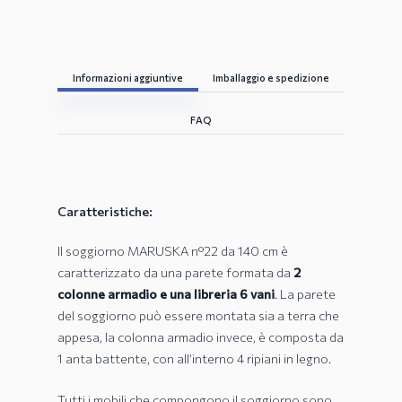
Informazioni aggiuntive
Imballaggio e spedizione
FAQ
Caratteristiche:
Il soggiorno MARUSKA n°22 da 140 cm è
caratterizzato da una parete formata da
2
colonne armadio e una libreria 6 vani
. La parete
del soggiorno può essere montata sia a terra che
appesa, la colonna armadio invece, è composta da
1 anta battente, con all’interno 4 ripiani in legno.
Tutti i mobili che compongono il soggiorno sono