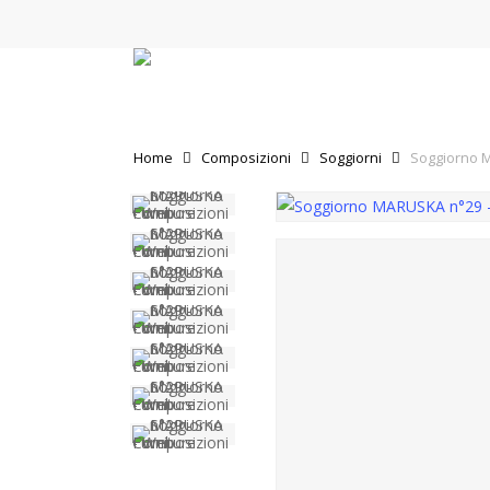
Skip
to
main
content
Home
Composizioni
Soggiorni
Soggiorno 