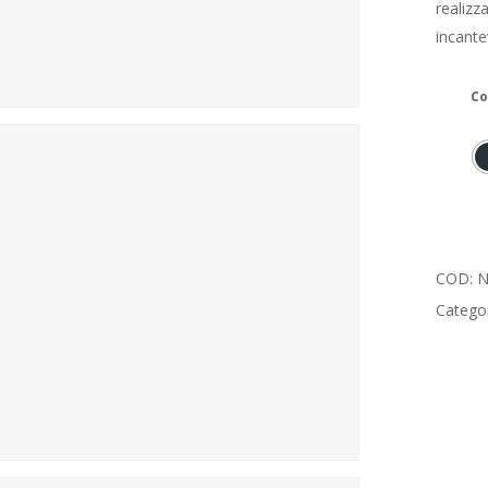
realizz
incante
Co
COD:
N
Catego