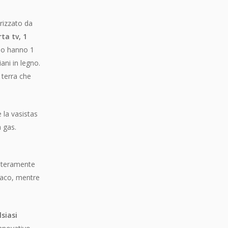
rizzato da
ta tv, 1
io hanno 1
ani in legno.
 terra che
e la vasistas
a gas.
interamente
paco, mentre
siasi