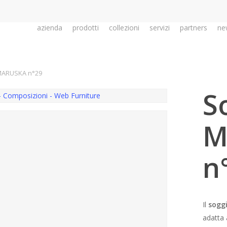
azienda
prodotti
collezioni
servizi
partners
ne
MARUSKA n°29
S
M
n
Il
sogg
adatta 