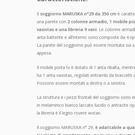
Il
soggiorno MARUSKA n°29 da 350 cm
è caratte
una parete con
2 colonne armadio, 1 mobile por
vasistas e una libreria 9 vani
. Le colonne armad
anta battente e all’interno sono composte da 4 ripi
La parete del soggiorno può essere montata sia a
appesa.
Il mobile porta tv è dotato di 1 anta ribalta, mentr
ha 1 anta vasistas, regolati entrambi da braccetti 
Possono essere montati a destra o a sinistra.
La struttura e i pezzi frontali del soggiorno sono 
in melaminico bianco laccato lucido o antracite o
la libreria è il legno rovere wotan.
Il soggiorno MARUSKA n° 29,
è adattabile a qual