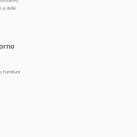
innovativo.
o e delle
iorno