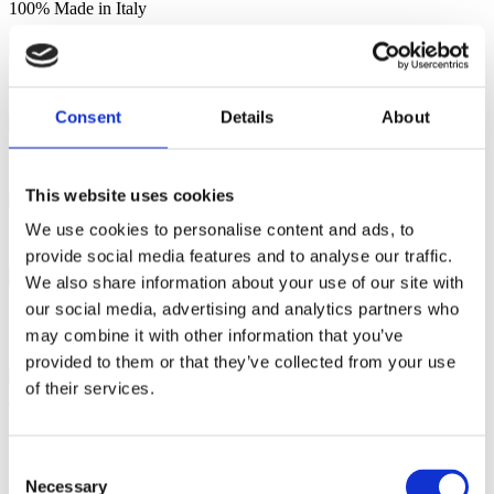
100% Made in Italy
Design moderno e originale
Consent
Details
About
Materiale in legno nobilitato resistente e durevole
This website uses cookies
We use cookies to personalise content and ads, to
2 vani a giorno
provide social media features and to analyse our traffic.
We also share information about your use of our site with
our social media, advertising and analytics partners who
Spazioso e capiente
may combine it with other information that you’ve
provided to them or that they’ve collected from your use
of their services.
Consent
Imballaggio e spedizione
Necessary
Selection