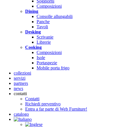
Soggiorni
Composizioni
Dining
Consolle allungabili
Panche
Tavoli
Desking
Scrivanie
Librerie
Cooking
Composizioni
Isole
Portaspezie
Mobile porta frigo
collezioni
servizi
partners
news
contatti
Contatti
Richiedi preventivo
Entra a far parte di Web Furniture!
catalogo