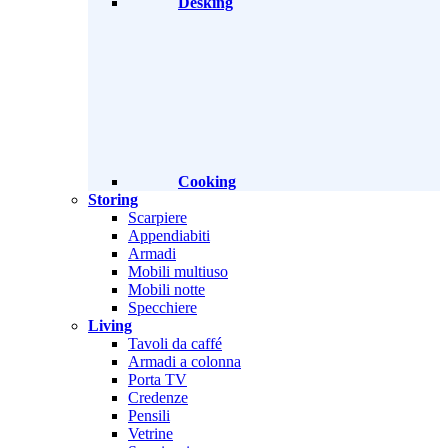
Desking
Cooking
Storing
Scarpiere
Appendiabiti
Armadi
Mobili multiuso
Mobili notte
Specchiere
Living
Tavoli da caffé
Armadi a colonna
Porta TV
Credenze
Pensili
Vetrine