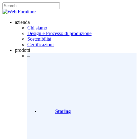
Skip
to
Close
main
Search
content
search
Menu
azienda
Chi siamo
Design e Processo di produzione
Sostenibilità
Certificazioni
prodotti
–
Storing