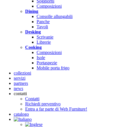
Soggiorni
Composizioni
Dining
Consolle allungabili
Panche
Tavoli
Desking
Scrivanie
Librerie
Cooking
Composizioni
Isole
Portaspezie
Mobile porta frigo
collezioni
servizi
partners
news
contatti
Contatti
Richiedi preventivo
Entra a far parte di Web Furniture!
catalogo