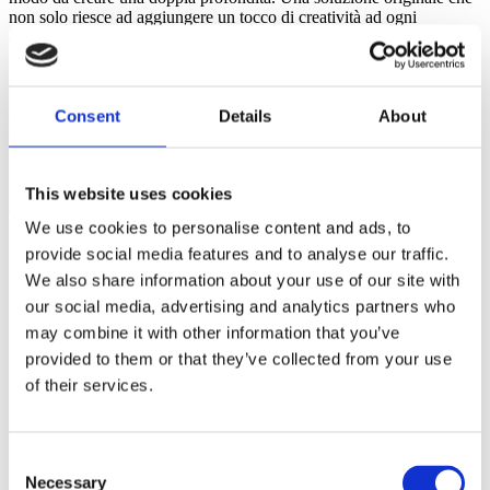
non solo riesce ad aggiungere un tocco di creatività ad ogni
ambiente, ma si rivela anche estremamente pratica.
Ai lati del mobile, troverai vani a giorno con
2 ripiani in vetro
,
perfetti per esporre oggetti decorativi o decoder multimediali. Al
centro, spicca
un’anta ribalta
che offre un ampio spazio
Consent
Details
About
contenitivo, ideale per riporre cavi, riviste, e tutto ciò che può
servire.
Realizzato con materiali di alta qualità in
legno riciclato
con
This website uses cookies
dimensioni di
160 x 40 x 35 cm
, un peso di
26 kg
e con un design
We use cookies to personalise content and ads, to
moderno e originale, questo porta TV è completamente prodotto in
Italia, garantendo così la massima qualità e affidabilità.
provide social media features and to analyse our traffic.
We also share information about your use of our site with
Semplice da montare, viene fornito in un intuitivo kit con chiare
istruzioni di montaggio.
our social media, advertising and analytics partners who
may combine it with other information that you’ve
provided to them or that they’ve collected from your use
of their services.
Cosa contraddistingue il porta TV ESSENTIAL da
160 cm:
Consent
Dimensioni: 160 x 40 x 35 cm (LxPxA)
Necessary
Selection