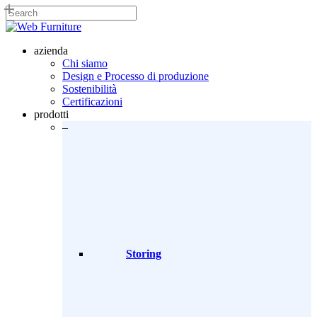
Skip
to
Close
main
Search
content
search
Menu
azienda
Chi siamo
Design e Processo di produzione
Sostenibilità
Certificazioni
prodotti
–
Storing