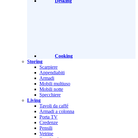
Desking
Cooking
Storing
Scarpiere
Appendiabiti
Armadi
Mobili multiuso
Mobili notte
Specchiere
Living
Tavoli da caffé
Armadi a colonna
Porta TV
Credenze
Pensili
Vetrine