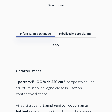
Descrizione
Informazioni aggiuntive
Imballaggio e spedizione
FAQ
Caratteristiche:
Il
porta tv BLOOM da 220 cm
è composto da una
struttura in solido legno diviso in 3 sezioni
contenitive distinte.
Ai lati si trovano
2 ampi vani con doppia anta
battente
con sistema di apertura push-to-open in