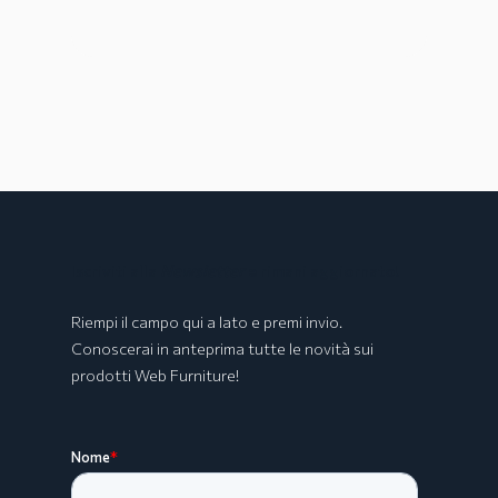
Iscriviti alla
Newsletter
e rimani aggiornato!
Riempi il campo qui a lato e premi invio.
Conoscerai in anteprima tutte le novità sui
prodotti Web Furniture!