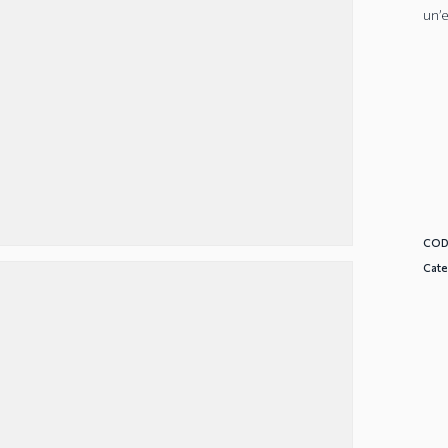
un’
COD
Cate