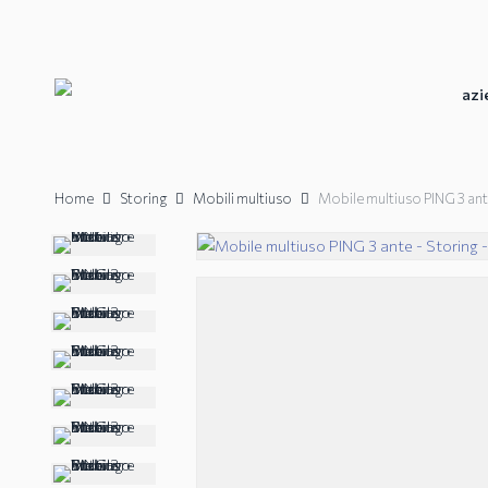
Skip
to
main
content
azi
Home
Storing
Mobili multiuso
Mobile multiuso PING 3 ant