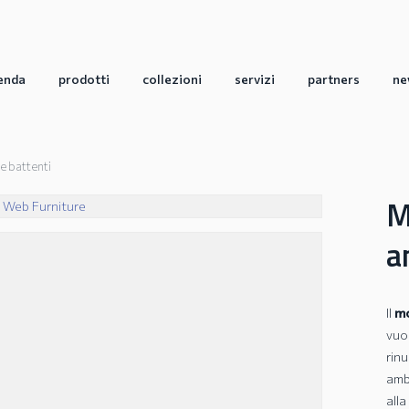
enda
prodotti
collezioni
servizi
partners
ne
e battenti
M
a
Il
mo
vuo
rinu
amb
alla