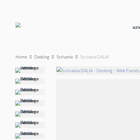
Skip
to
main
content
azi
Home
Desking
Scrivanie
Scrivania DALIA