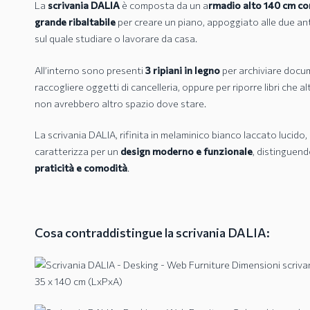
La
scrivania DALIA
è composta da un a
rmadio alto 140 cm co
grande ribaltabile
per creare un piano, appoggiato alle due ante
sul quale studiare o lavorare da casa.
All’interno sono presenti
3 ripiani in legno
per archiviare docu
raccogliere oggetti di cancelleria, oppure per riporre libri che al
non avrebbero altro spazio dove stare.
La scrivania DALIA, rifinita in melaminico bianco laccato lucido, 
caratterizza per un
design moderno e funzionale
, distinguend
praticità e comodità
.
Cosa contraddistingue la scrivania DALIA:
Dimensioni scrivan
35 x 140 cm (LxPxA)