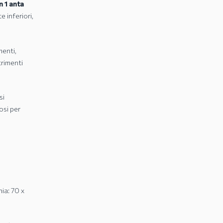
n 1 anta
 inferiori,
menti,
trimenti
si
osi per
ia: 70 x