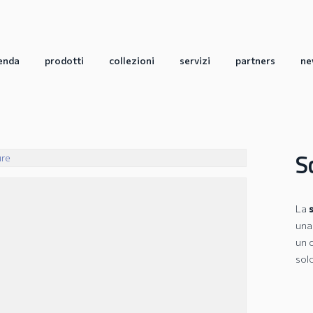
enda
prodotti
collezioni
servizi
partners
ne
S
La
una 
un 
sol