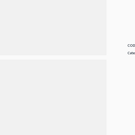
COD
Cate