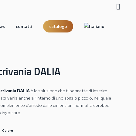
search
ws
contatti
catalogo
crivania DALIA
scrivania DALIA
è la soluzione che ti permette di inserire
scrivania anche all’interno di uno spazio piccolo, nel quale
complemento d’arredo dalle dimensioni normali creerebbe
o ingombro.
Colore