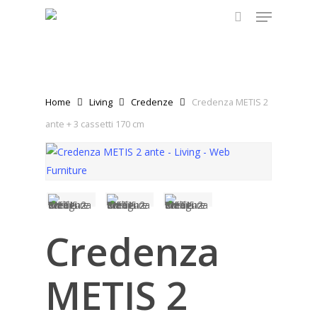
Menu
Skip
to
search
main
content
Home
Living
Credenze
Credenza METIS 2
ante + 3 cassetti 170 cm
Credenza
METIS 2