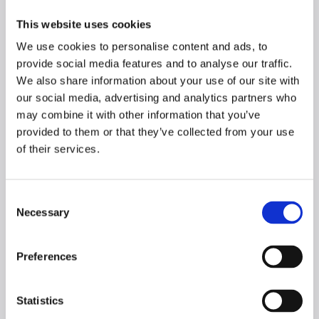
This website uses cookies
Credenza BLOOM
Credenza BLOOM
da 180 cm
da 200 cm
We use cookies to personalise content and ads, to
provide social media features and to analyse our traffic.
We also share information about your use of our site with
our social media, advertising and analytics partners who
may combine it with other information that you’ve
1
2
3
4
Next
provided to them or that they’ve collected from your use
of their services.
Consent
Necessary
Selection
Prodotti della collezione
METIS:
Preferences
Statistics