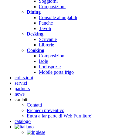
Soggiorni
Composizioni
Dining
Consolle allungabili
Panche
Tavoli
Desking
Scrivanie
Librerie
Cooking
Composizioni
Isole
Portaspezie
Mobile porta frigo
collezioni
servizi
partners
news
contatti
Contatti
Richiedi preventivo
Entra a far parte di Web Furniture!
catalogo