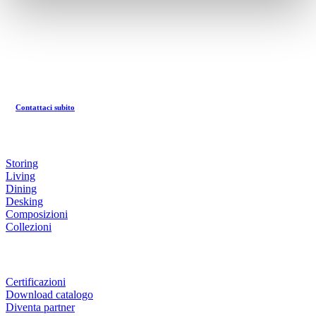
CONTATTI
Sede legale
:
Via Emilia Romagna, 45
60030 Monsano (AN)
Contattaci subito
PRODOTTI
Storing
Living
Dining
Desking
Composizioni
Collezioni
LINK UTILI
Certificazioni
Download catalogo
Diventa partner