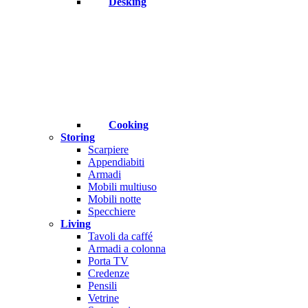
Desking
Cooking
Storing
Scarpiere
Appendiabiti
Armadi
Mobili multiuso
Mobili notte
Specchiere
Living
Tavoli da caffé
Armadi a colonna
Porta TV
Credenze
Pensili
Vetrine