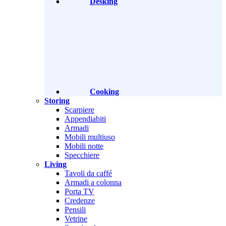
Desking
Cooking
Storing
Scarpiere
Appendiabiti
Armadi
Mobili multiuso
Mobili notte
Specchiere
Living
Tavoli da caffé
Armadi a colonna
Porta TV
Credenze
Pensili
Vetrine