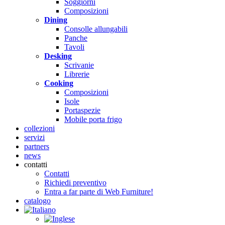
Soggiorni
Composizioni
Dining
Consolle allungabili
Panche
Tavoli
Desking
Scrivanie
Librerie
Cooking
Composizioni
Isole
Portaspezie
Mobile porta frigo
collezioni
servizi
partners
news
contatti
Contatti
Richiedi preventivo
Entra a far parte di Web Furniture!
catalogo