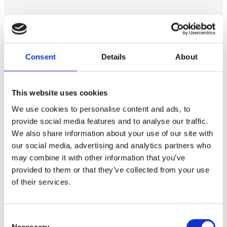
Consent
Details
About
This website uses cookies
Specchiera MAGIC 120 cm
We use cookies to personalise content and ads, to
provide social media features and to analyse our traffic.
We also share information about your use of our site with
our social media, advertising and analytics partners who
Iscriviti alla
Newsletter
e rimani aggiornato!
may combine it with other information that you’ve
provided to them or that they’ve collected from your use
Riempi il campo qui a lato e premi invio. Conoscerai in anteprima
of their services.
tutte le novità sui prodotti Web Furniture!
Consent
Necessary