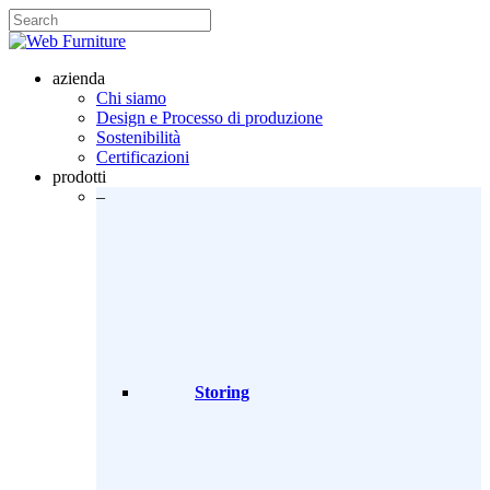
Skip
to
Close
main
Search
content
search
Menu
azienda
Chi siamo
Design e Processo di produzione
Sostenibilità
Certificazioni
prodotti
–
Storing