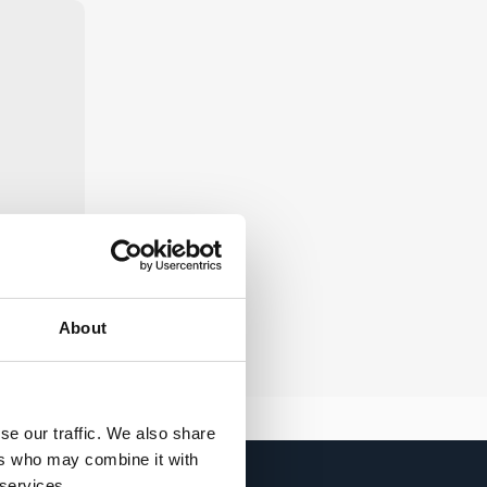
About
0-210 cm
se our traffic. We also share
ers who may combine it with
 services.