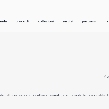
enda
prodotti
collezioni
servizi
partners
ne
Vis
gabili offrono versatilità nell’arredamento, combinando la funzionalità 