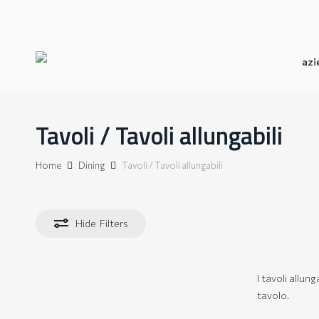
Skip
to
main
content
azi
Tavoli / Tavoli allungabili
Home
Dining
Tavoli / Tavoli allungabili
Hide
Filters
I tavoli allun
tavolo.