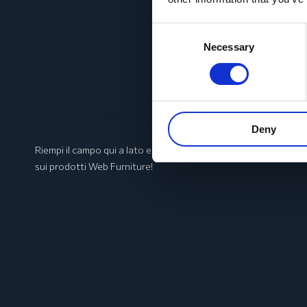
Consent
Necessary
Selection
Iscriviti alla
Newsletter
e rimani aggiornato!
Deny
Riempi il campo qui a lato e premi invio. Conoscerai in anteprim
sui prodotti Web Furniture!