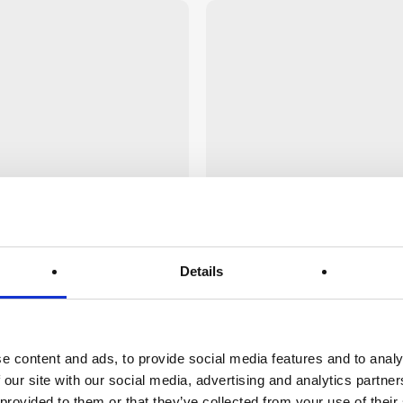
Details
llungabile JESI 140-190 cm
Tavolo allungabile JESI 16
e content and ads, to provide social media features and to analy
 our site with our social media, advertising and analytics partn
 provided to them or that they’ve collected from your use of their