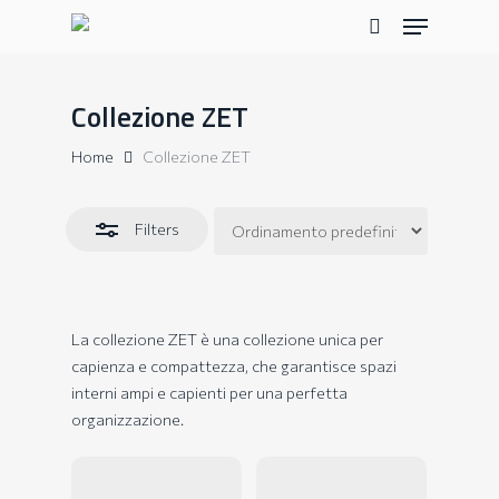
Skip
Menu
to
Close
search
main
Filters
content
Collezione ZET
Home
Collezione ZET
Filters
La collezione ZET è una collezione unica per
capienza e compattezza, che garantisce spazi
interni ampi e capienti per una perfetta
organizzazione.