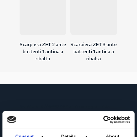
Scarpiera ZET 2 ante
Scarpiera ZET 3 ante
battenti 1 antina a
battenti 1 antina a
ribalta
ribalta
Iscriviti alla
Newsletter
e rimani aggiornato!
Riempi il campo qui a lato e premi invio.
Conoscerai in anteprima tutte le novità sui
prodotti Web Furniture!
Consent
Details
About