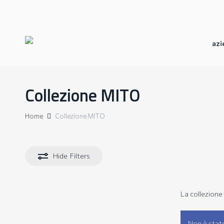
Skip
to
main
content
azi
Collezione MITO
Home
Collezione MITO
Hide
Filters
La collezione 
Non è stat