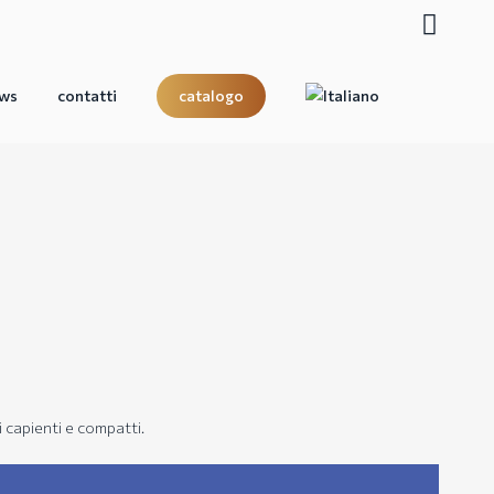
search
ws
contatti
catalogo
i capienti e compatti.