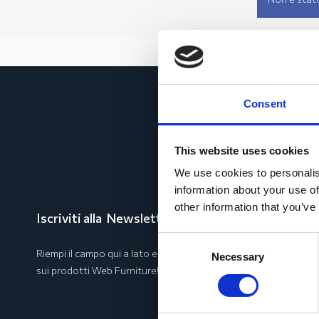
Consent
This website uses cookies
We use cookies to personalis
information about your use of
other information that you’ve
Iscriviti alla
Newsletter
e rimani aggiornato!
Consent
Riempi il campo qui a lato e premi invio. Conoscerai in anteprim
Necessary
Selection
sui prodotti Web Furniture!